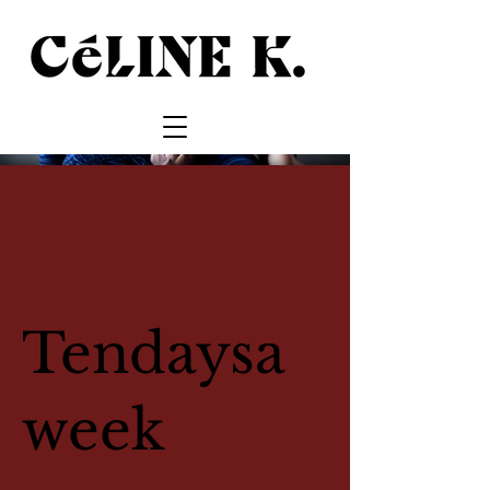
Tendaysa
week