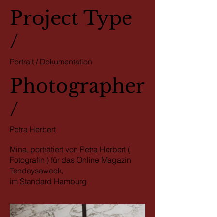
Project Type
/
Portrait / Dokumentation
Photographer
/
Petra Herbert
Mina, porträtiert von Petra Herbert (
Fotografin ) für das Online Magazin
Tendaysaweek,
im Standard Hamburg